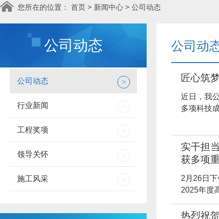
您所在的位置：
首页
>
新闻中心
>
公司动态
公司动态
公司动
匠心筑梦
公司动态
>
近日，我
行业新闻
>
多项科技成
工程奖项
>
实干担当
领导关怀
>
获多项
2月26日
施工风采
>
2025年
热烈祝贺